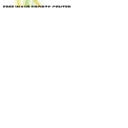
FREE WAVE SPORTS CENTER
Calle del Paraíso, s/n,
29688, Cancelada
(Málaga)
SPORTS CENTRE SERGIO
SCARIOLO
Disemimado ensanche Sur 1
16S, 29670
San
Pedro Alcantara
(Málaga)
REAL CLUB DE GOLF GUADALMINA
Urbanisation Guadalmina Alta
Club de Golf Guadalmina
s/n, 29678, San
Pedro Alcantara
(Málaga)
BAKOUR OH NICE COSTA DEL SOL
C. Hinojo, S/N, km 166, 29679
Benahavís,