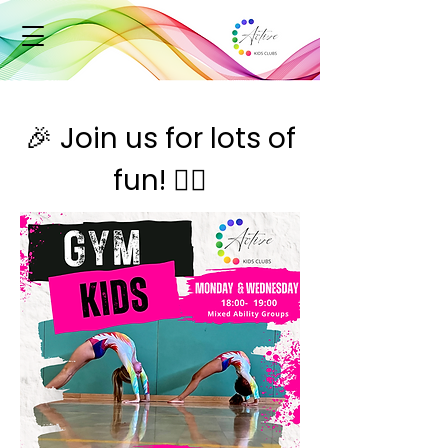
🎉 Join us for lots of
fun! 🤸‍♂️