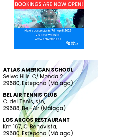
ATLAS AMERICAN SCHOOL
Selwo Hills, C/ Monda 2
29680, Estepona (Málaga)
BEL AIR TENNIS CLUB
C. del Tenis, s/n,
29688, Bel-Air (Málaga)
LOS ARCOS RESTAURANT
Km 167, C. Benavista,
29680, Estepona (Málaga)